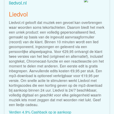
liedvol.nl
Liedvol
Liedvol.nl gelooft dat muziek een gevoel kan overbrengen
waar woorden soms tekortschieten. Daarom biedt het merk
een uniek product: een volledig gepersonaliseerd lied,
gemaakt op basis van de ingevuld aanvraagformulier
(record) van de klant. Binnen 10 minuten wordt een lied
gecomponeerd, ingezongen en geleverd via een
persoonlijke afspeelpagina. Voor €29,95 ontvangt de klant
twee versies van het lied (origineel en alternatief), inclusief
songtekst, Chromecast-functie en een reactiesectie om het
moment te delen met anderen. Een eerste edit is gratis
inbegrepen. Aanvullende edits kosten €9,95 per stuk. Een
mp3-download is optioneel verkrijgbaar voor €19,95 per
versie. Om snelle actie te stimuleren werkt Liedvol met
kortingscodes die een korting geven op de mp3-download
bij aankoop binnen 24 uur. Liedvol is 24/7 beschikbaar,
volledig digitaal en geschikt voor elke gelegenheid waarin
muziek iets moet zeggen dat met woorden niet lukt. Geef
een liedje cadeau.
Verdien 4.9% Cashback op je aankoop