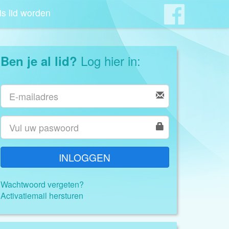
is lid worden
Log hier in:
Ben je al lid?
INLOGGEN
Wachtwoord vergeten?
Activatiemail hersturen