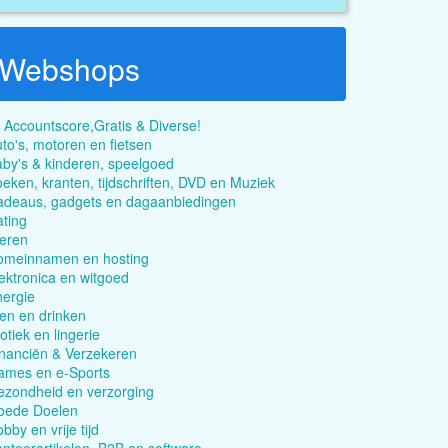
Webshops
 Accountscore,Gratis & Diverse!
to's, motoren en fietsen
by's & kinderen, speelgoed
eken, kranten, tijdschriften, DVD en Muziek
adeaus, gadgets en dagaanbiedingen
ting
eren
omeinnamen en hosting
ektronica en witgoed
ergie
en en drinken
otiek en lingerie
nanciën & Verzekeren
ames en e-Sports
zondheid en verzorging
oede Doelen
bby en vrije tijd