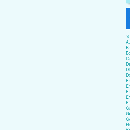
🏅
Au
Ba
Bo
C
Da
Di
D
El
En
Et
Er
Fi
G
Ge
G
Ho