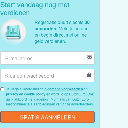
Start vandaag nog met
verdienen
Registratie duurt slechts
30
seconden
. Meld je nu aan
en begin direct met online
geld verdienen.
Ja, ik ga akkoord met de
algemene voorwaarden
en
privacy en cookie policy
en word lid op DutchEuro. Ook
ga ik akkoord met dagelijks +/- 3 mails van DutchEuro
met commerciële aanbiedingen van onze adverteerders.
GRATIS AANMELDEN