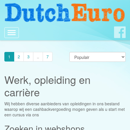
Toggle
navigation
1
2
3
..
7
Werk, opleiding en
carrière
Wij hebben diverse aanbieders van opleidingen in ons bestand
waarop wij een cashbackvergoeding mogen geven als u start met
een cursus via ons
Zoeken in webshops