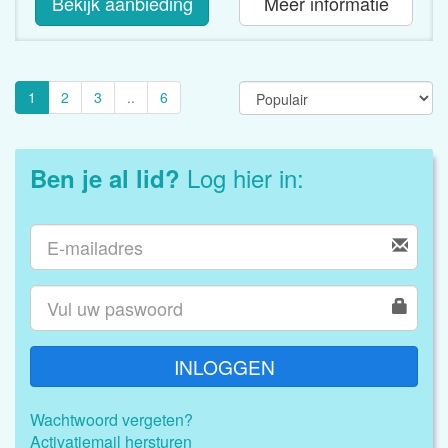
Bekijk aanbieding
Meer informatie
1
2
3
..
6
Log hier in:
Ben je al lid?
INLOGGEN
Wachtwoord vergeten?
Activatiemail hersturen