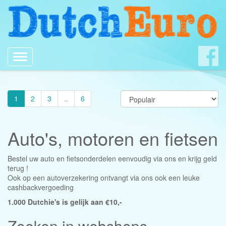
Toggle
navigation
1
2
3
..
6
Auto's, motoren en fietsen
Bestel uw auto en fietsonderdelen eenvoudig via ons en krijg geld
terug !
Ook op een autoverzekering ontvangt via ons ook een leuke
cashbackvergoeding
1.000 Dutchie's is gelijk aan €10,-
Zoeken in webshops