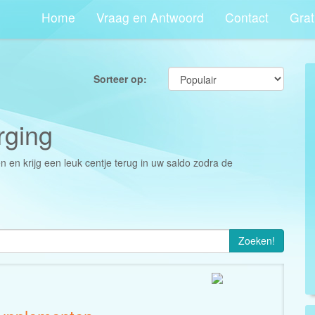
Home
Vraag en Antwoord
Contact
Grat
Sorteer op:
rging
en en krijg een leuk centje terug in uw saldo zodra de
Zoeken!