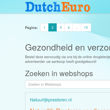
1
2
3
4
..
15
Pagina:
Gezondheid en verzo
Bestel deze eenvoudig via ons bij de online drogisterij
adverteerder uw aankoop heeft goedgekeurd!
Zoeken in webshops
Natuurlijkpresteren.nl