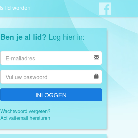
is lid worden
Log hier in:
Ben je al lid?
INLOGGEN
Wachtwoord vergeten?
Activatiemail hersturen