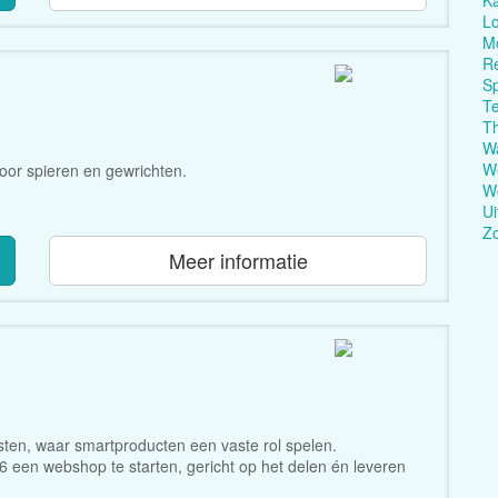
Ka
Lo
M
Re
Sp
T
T
W
We
oor spieren en gewrichten.
Wo
Ui
Z
Meer informatie
ten, waar smartproducten een vaste rol spelen.
 een webshop te starten, gericht op het delen én leveren