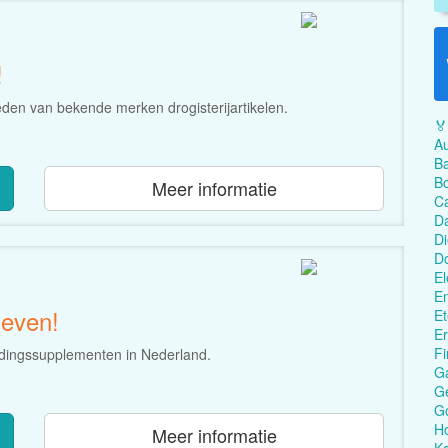
!
ieden van bekende merken drogisterijartikelen.
🏅
Au
Ba
Bo
Meer informatie
C
Da
Di
D
El
En
leven!
Et
Er
Fi
edingssupplementen in Nederland.
G
Ge
G
Ho
Meer informatie