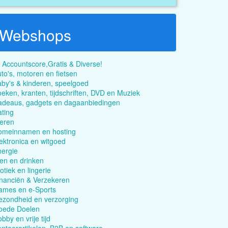
Webshops
 Accountscore,Gratis & Diverse!
to's, motoren en fietsen
by's & kinderen, speelgoed
eken, kranten, tijdschriften, DVD en Muziek
adeaus, gadgets en dagaanbiedingen
ting
eren
omeinnamen en hosting
ektronica en witgoed
ergie
en en drinken
otiek en lingerie
nanciën & Verzekeren
ames en e-Sports
zondheid en verzorging
oede Doelen
bby en vrije tijd