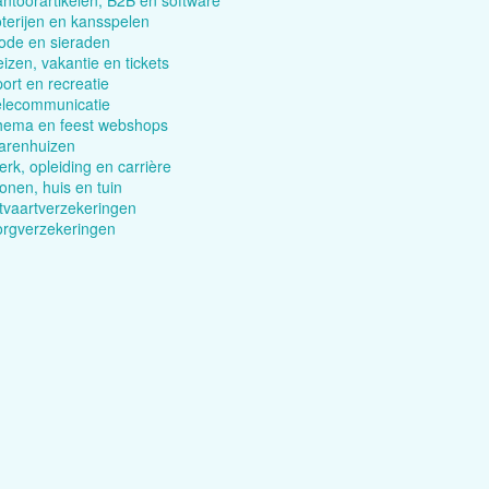
ntoorartikelen, B2B en software
terijen en kansspelen
ode en sieraden
izen, vakantie en tickets
ort en recreatie
elecommunicatie
hema en feest webshops
arenhuizen
rk, opleiding en carrière
nen, huis en tuin
tvaartverzekeringen
orgverzekeringen