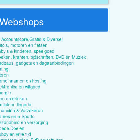
Webshops
 Accountscore,Gratis & Diverse!
to's, motoren en fietsen
by's & kinderen, speelgoed
eken, kranten, tijdschriften, DVD en Muziek
adeaus, gadgets en dagaanbiedingen
ting
eren
omeinnamen en hosting
ektronica en witgoed
ergie
en en drinken
otiek en lingerie
nanciën & Verzekeren
ames en e-Sports
zondheid en verzorging
oede Doelen
bby en vrije tijd