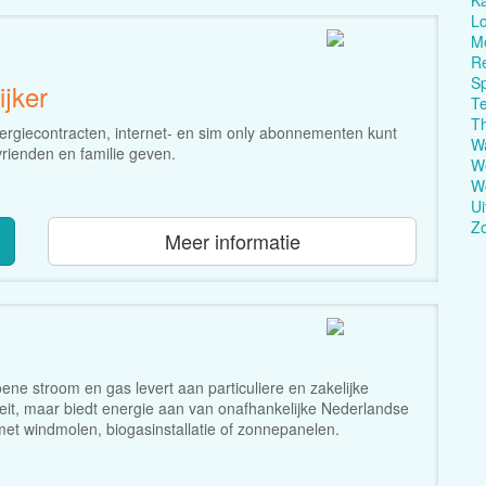
Ka
Lo
M
Re
Sp
jker
T
T
energiecontracten, internet- en sim only abonnementen kunt
W
vrienden en familie geven.
We
Wo
Ui
Z
Meer informatie
ene stroom en gas levert aan particuliere en zakelijke
iteit, maar biedt energie aan van onafhankelijke Nederlandse
met windmolen, biogasinstallatie of zonnepanelen.