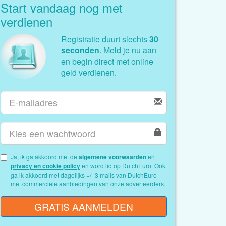
Start vandaag nog met
verdienen
Registratie duurt slechts
30
seconden
. Meld je nu aan
en begin direct met online
geld verdienen.
Ja, ik ga akkoord met de
algemene voorwaarden
en
privacy en cookie policy
en word lid op DutchEuro. Ook
ga ik akkoord met dagelijks +/- 3 mails van DutchEuro
met commerciële aanbiedingen van onze adverteerders.
GRATIS AANMELDEN