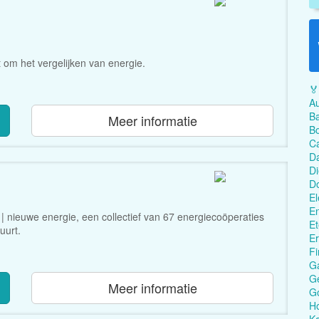
t om het vergelijken van energie.
🏅
Au
Ba
Meer informatie
Bo
C
Da
Di
D
El
En
 | nieuwe energie, een collectief van 67 energiecoöperaties
Et
uurt.
Er
Fi
G
Ge
Meer informatie
G
Ho