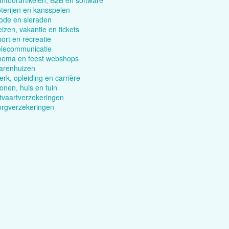
ntoorartikelen, B2B en software
terijen en kansspelen
ode en sieraden
izen, vakantie en tickets
ort en recreatie
elecommunicatie
hema en feest webshops
arenhuizen
rk, opleiding en carrière
nen, huis en tuin
tvaartverzekeringen
orgverzekeringen