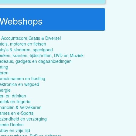
Webshops
 Accountscore,Gratis & Diverse!
to's, motoren en fietsen
by's & kinderen, speelgoed
eken, kranten, tijdschriften, DVD en Muziek
adeaus, gadgets en dagaanbiedingen
ting
eren
omeinnamen en hosting
ektronica en witgoed
ergie
en en drinken
otiek en lingerie
nanciën & Verzekeren
ames en e-Sports
zondheid en verzorging
oede Doelen
bby en vrije tijd