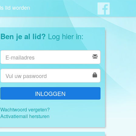
is lid worden
Log hier in:
Ben je al lid?
INLOGGEN
Wachtwoord vergeten?
Activatiemail hersturen