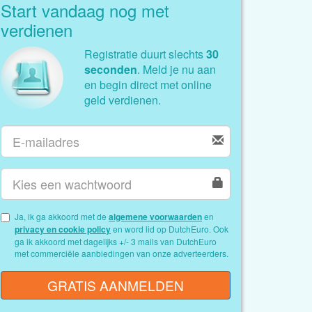
Start vandaag nog met
verdienen
Registratie duurt slechts
30
seconden
. Meld je nu aan
en begin direct met online
geld verdienen.
Ja, ik ga akkoord met de
algemene voorwaarden
en
privacy en cookie policy
en word lid op DutchEuro. Ook
ga ik akkoord met dagelijks +/- 3 mails van DutchEuro
met commerciële aanbiedingen van onze adverteerders.
GRATIS AANMELDEN