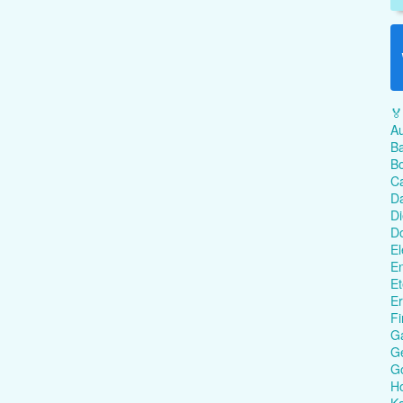
🏅
Au
Ba
Bo
C
Da
Di
D
El
En
Et
Er
Fi
G
Ge
G
Ho