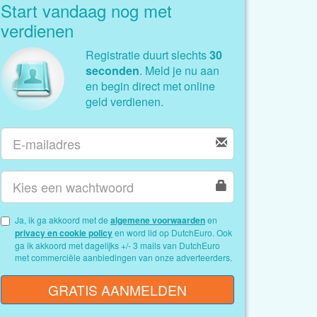
Start vandaag nog met
verdienen
Registratie duurt slechts
30
seconden
. Meld je nu aan
en begin direct met online
geld verdienen.
Ja, ik ga akkoord met de
algemene voorwaarden
en
privacy en cookie policy
en word lid op DutchEuro. Ook
ga ik akkoord met dagelijks +/- 3 mails van DutchEuro
met commerciële aanbiedingen van onze adverteerders.
GRATIS AANMELDEN