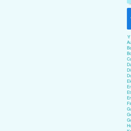
🏅
Au
Ba
Bo
C
Da
Di
D
El
En
Et
Er
Fi
G
Ge
G
Ho