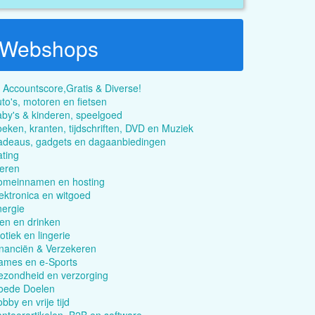
Webshops
 Accountscore,Gratis & Diverse!
to's, motoren en fietsen
by's & kinderen, speelgoed
eken, kranten, tijdschriften, DVD en Muziek
adeaus, gadgets en dagaanbiedingen
ting
eren
omeinnamen en hosting
ektronica en witgoed
ergie
en en drinken
otiek en lingerie
nanciën & Verzekeren
ames en e-Sports
zondheid en verzorging
oede Doelen
bby en vrije tijd