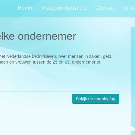
Home
Vraag en Antwoord
Contact
Grat
 elke ondernemer
het Nederlandse bedrijfsleven, over mensen in zaken, geld,
mannen én vrouwen tussen de 25 en 65, ondernemer of
Bekijk de aanbieding