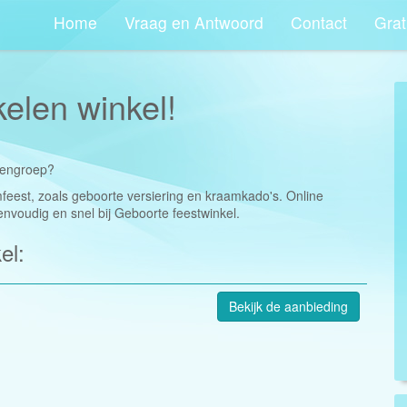
Home
Vraag en Antwoord
Contact
Grat
kelen winkel!
ndengroep?
amfeest, zoals geboorte versiering en kraamkado's. Online
envoudig en snel bij Geboorte feestwinkel.
el:
Bekijk de aanbieding