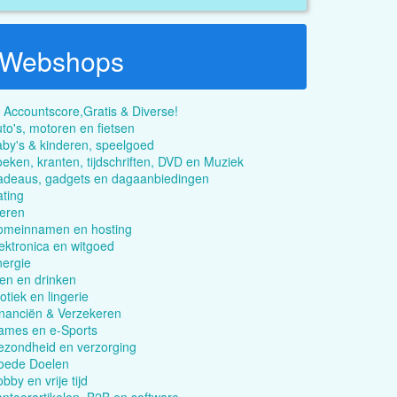
Webshops
 Accountscore,Gratis & Diverse!
to's, motoren en fietsen
by's & kinderen, speelgoed
eken, kranten, tijdschriften, DVD en Muziek
adeaus, gadgets en dagaanbiedingen
ting
eren
omeinnamen en hosting
ektronica en witgoed
ergie
en en drinken
otiek en lingerie
nanciën & Verzekeren
ames en e-Sports
zondheid en verzorging
oede Doelen
bby en vrije tijd