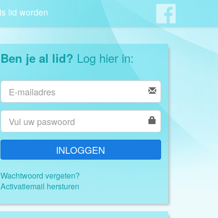
is lid worden
Log hier in:
Ben je al lid?
INLOGGEN
Wachtwoord vergeten?
Activatiemail hersturen