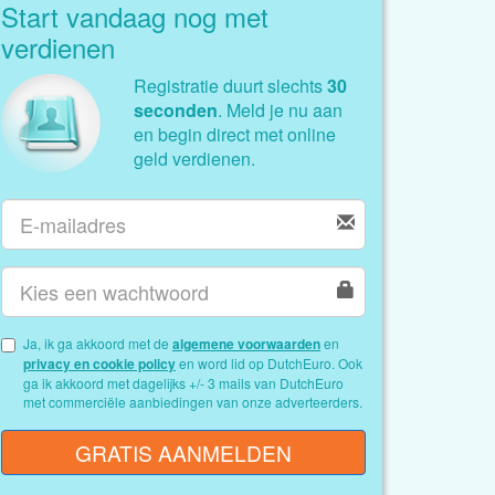
Start vandaag nog met
verdienen
Registratie duurt slechts
30
seconden
. Meld je nu aan
en begin direct met online
geld verdienen.
Ja, ik ga akkoord met de
algemene voorwaarden
en
privacy en cookie policy
en word lid op DutchEuro. Ook
ga ik akkoord met dagelijks +/- 3 mails van DutchEuro
met commerciële aanbiedingen van onze adverteerders.
GRATIS AANMELDEN