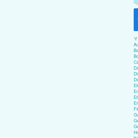
🏅
Au
Ba
Bo
C
Da
Di
D
El
En
Et
Er
Fi
G
Ge
G
Ho