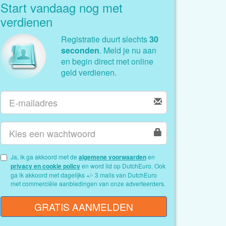
Start vandaag nog met
verdienen
Registratie duurt slechts
30
seconden
. Meld je nu aan
en begin direct met online
geld verdienen.
Ja, ik ga akkoord met de
algemene voorwaarden
en
privacy en cookie policy
en word lid op DutchEuro. Ook
ga ik akkoord met dagelijks +/- 3 mails van DutchEuro
met commerciële aanbiedingen van onze adverteerders.
GRATIS AANMELDEN