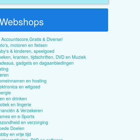
Webshops
 Accountscore,Gratis & Diverse!
to's, motoren en fietsen
by's & kinderen, speelgoed
eken, kranten, tijdschriften, DVD en Muziek
adeaus, gadgets en dagaanbiedingen
ting
eren
omeinnamen en hosting
ektronica en witgoed
ergie
en en drinken
otiek en lingerie
nanciën & Verzekeren
ames en e-Sports
zondheid en verzorging
oede Doelen
bby en vrije tijd