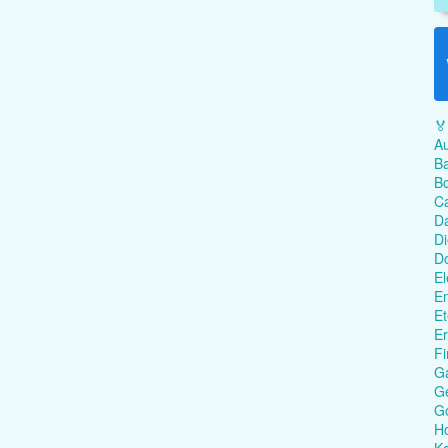
🏅
Au
Ba
Bo
C
Da
Di
D
El
En
Et
Er
Fi
G
Ge
G
Ho