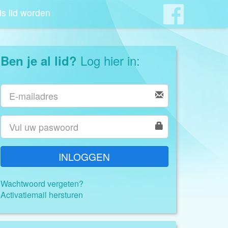
is lid worden
Log hier in:
Ben je al lid?
INLOGGEN
Wachtwoord vergeten?
Activatiemail hersturen