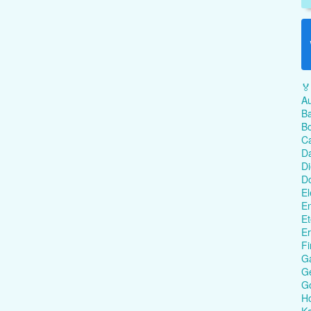
🏅
Au
Ba
Bo
C
Da
Di
D
El
En
Et
Er
Fi
G
Ge
G
Ho