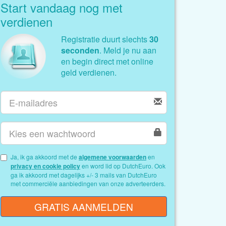
Start vandaag nog met
verdienen
Registratie duurt slechts
30
seconden
. Meld je nu aan
en begin direct met online
geld verdienen.
Ja, ik ga akkoord met de
algemene voorwaarden
en
privacy en cookie policy
en word lid op DutchEuro. Ook
ga ik akkoord met dagelijks +/- 3 mails van DutchEuro
met commerciële aanbiedingen van onze adverteerders.
GRATIS AANMELDEN